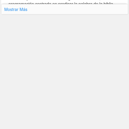
programación centrada en predicar la palabra de la biblia.
Mostrar Más
Contacto y Redes Sociales
Página Web
Última Actualización : 15-04-2020